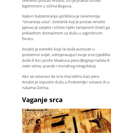
svećenici postati Anubis, što je praksu učinilo
legitimnom u očima Bogova.
Nakon balzamiranja upriličena je ceremonija
"otvaranja usta". Svećenik koji je postao Anubis
pjevao je zavjete i očistio tijelo tamjanom čineći ga
prikladnim domaćinom za dušu u zagrobnom
životu.
Anubis je odredio koje će duše putovati u
podzemni svijet, odmjeravajući svoje srce (sjedište
duše ili
ba
) protiv Maatova pera (Boginja načela ili
neter
istine, pravde i moralnog integriteta).
Ako se ustanovi da srce ima težinu kao pero,
Anubis je otpustio dušu u Podzemlje i ostavio ih u
rukama Ozirisa.
Vaganje srca