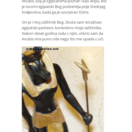
Anubis, koji je Egipćanima poznat i kao Anpu, bio
je izvorni egipatski Bog podzemlja prije Srednjeg
kraljevstva, kada ga je uzurpirao Oziris.
On je i moj zaštitnik Bog. Dosta sam istraživao
egipatski panteon, konkretno moje zaštitnike.
Nakon deset godina rada s njim, otkrio sam da
Anubis ima puno više nego što me upada u oči.