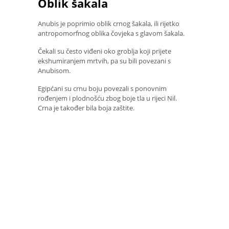
Oblik šakala
Anubis je poprimio oblik crnog šakala, ili rijetko
antropomorfnog oblika čovjeka s glavom šakala.
Čekali su često viđeni oko groblja koji prijete
ekshumiranjem mrtvih, pa su bili povezani s
Anubisom.
Egipćani su crnu boju povezali s ponovnim
rođenjem i plodnošću zbog boje tla u rijeci Nil.
Crna je također bila boja zaštite.