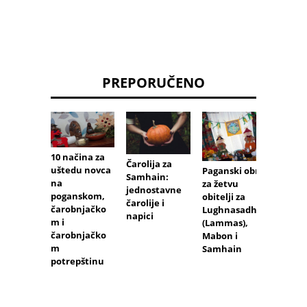
PREPORUČENO
10 načina za
Čaroli
Čarolija za
uštedu novca
Morri
Paganski obrt
Samhain:
na
Prolij
za žetvu
jednostavne
poganskom,
svjetl
obitelji za
čarolije i
čarobnjačko
tamn
Lughnasadh
napici
m i
Boginj
(Lammas),
čarobnjačko
Mabon i
m
Samhain
potrepštinu