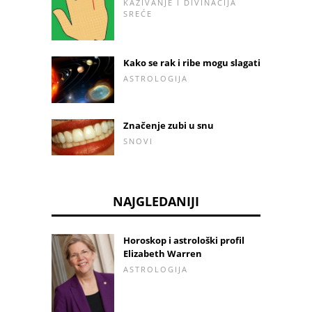
KAZIVANJE I DIVINACIJA
SREĆE
Kako se rak i ribe mogu slagati
ASTROLOGIJA
Značenje zubi u snu
SNOVI
NAJGLEDANIJI
Horoskop i astrološki profil
Elizabeth Warren
ASTROLOGIJA