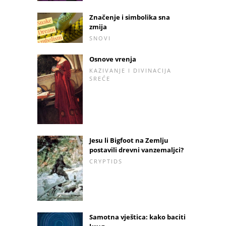
Značenje i simbolika sna
zmija
SNOVI
Osnove vrenja
KAZIVANJE I DIVINACIJA
SREĆE
Jesu li Bigfoot na Zemlju
postavili drevni vanzemaljci?
CRYPTIDS
Samotna vještica: kako baciti