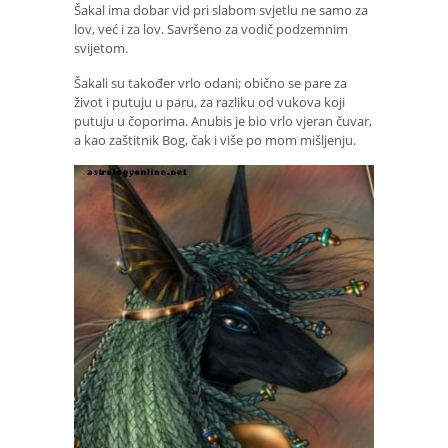
Šakal ima dobar vid pri slabom svjetlu ne samo za
lov, već i za lov. Savršeno za vodič podzemnim
svijetom.
Šakali su također vrlo odani; obično se pare za
život i putuju u paru, za razliku od vukova koji
putuju u čoporima. Anubis je bio vrlo vjeran čuvar,
a kao zaštitnik Bog, čak i više po mom mišljenju.