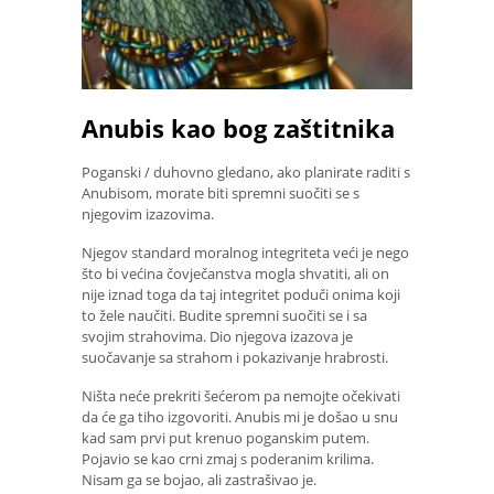
Anubis kao bog zaštitnika
Poganski / duhovno gledano, ako planirate raditi s
Anubisom, morate biti spremni suočiti se s
njegovim izazovima.
Njegov standard moralnog integriteta veći je nego
što bi većina čovječanstva mogla shvatiti, ali on
nije iznad toga da taj integritet poduči onima koji
to žele naučiti. Budite spremni suočiti se i sa
svojim strahovima. Dio njegova izazova je
suočavanje sa strahom i pokazivanje hrabrosti.
Ništa neće prekriti šećerom pa nemojte očekivati ​​
da će ga tiho izgovoriti. Anubis mi je došao u snu
kad sam prvi put krenuo poganskim putem.
Pojavio se kao crni zmaj s poderanim krilima.
Nisam ga se bojao, ali zastrašivao je.