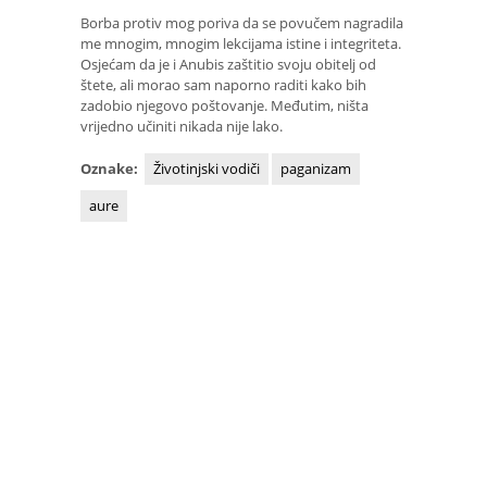
Borba protiv mog poriva da se povučem nagradila
me mnogim, mnogim lekcijama istine i integriteta.
Osjećam da je i Anubis zaštitio svoju obitelj od
štete, ali morao sam naporno raditi kako bih
zadobio njegovo poštovanje. Međutim, ništa
vrijedno učiniti nikada nije lako.
Oznake:
Životinjski vodiči
paganizam
aure