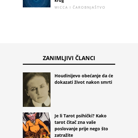
krug
WICCA I ČAROBNJAŠTVO
ZANIMLJIVI ČLANCI
Houdinijevo obećanje da će
dokazati život nakon smrti
Je li Tarot psihički? Kako
tarot čitač zna vaše
poslovanje prije nego što
zatražite