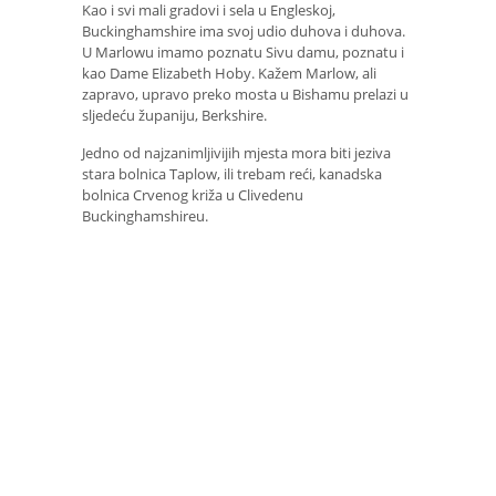
Kao i svi mali gradovi i sela u Engleskoj,
Buckinghamshire ima svoj udio duhova i duhova.
U Marlowu imamo poznatu Sivu damu, poznatu i
kao Dame Elizabeth Hoby. Kažem Marlow, ali
zapravo, upravo preko mosta u Bishamu prelazi u
sljedeću županiju, Berkshire.
Jedno od najzanimljivijih mjesta mora biti jeziva
stara bolnica Taplow, ili trebam reći, kanadska
bolnica Crvenog križa u Clivedenu
Buckinghamshireu.