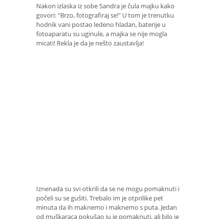
Nakon izlaska iz sobe Sandra je čula majku kako
govori: "Brzo, fotografiraj se!" U tom je trenutku
hodnik vani postao ledeno hladan, baterije u
fotoaparatu su uginule, a majka se nije mogla
micati! Rekla je da je nešto zaustavlja!
Iznenada su svi otkrili da se ne mogu pomaknuti i
počeli su se gušiti. Trebalo im je otprilike pet
minuta da ih maknemo i maknemo s puta. Jedan
od muškaraca pokušao ju je pomaknuti, ali bilo je