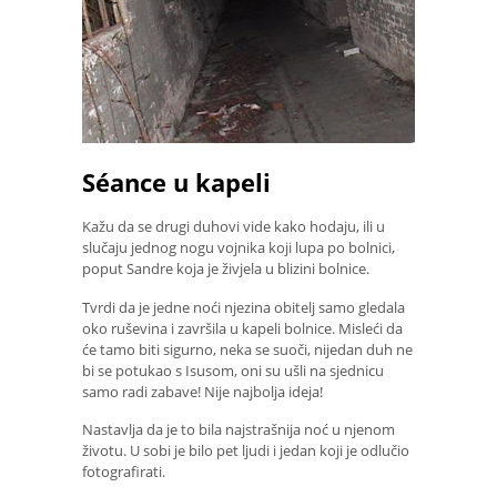
Séance u kapeli
Kažu da se drugi duhovi vide kako hodaju, ili u
slučaju jednog nogu vojnika koji lupa po bolnici,
poput Sandre koja je živjela u blizini bolnice.
Tvrdi da je jedne noći njezina obitelj samo gledala
oko ruševina i završila u kapeli bolnice. Misleći da
će tamo biti sigurno, neka se suoči, nijedan duh ne
bi se potukao s Isusom, oni su ušli na sjednicu
samo radi zabave! Nije najbolja ideja!
Nastavlja da je to bila najstrašnija noć u njenom
životu. U sobi je bilo pet ljudi i jedan koji je odlučio
fotografirati.