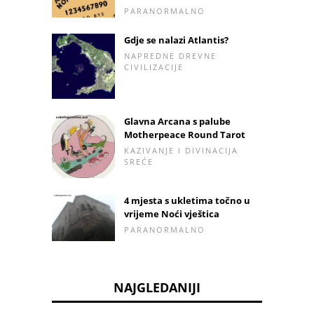
PARANORMALNO
Gdje se nalazi Atlantis?
NAPREDNE DREVNE
CIVILIZACIJE
Glavna Arcana s palube
Motherpeace Round Tarot
KAZIVANJE I DIVINACIJA
SREĆE
4 mjesta s ukletima točno u
vrijeme Noći vještica
PARANORMALNO
NAJGLEDANIJI