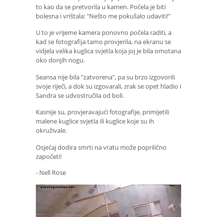
to kao da se pretvorila u kamen. Počela je biti
bolesna i vrištala: "Nešto me pokušalo udaviti!"
U to je vrijeme kamera ponovno počela raditi, a
kad se fotografija tamo provjerila, na ekranu se
vidjela velika kuglica svjetla koja joj je bila omotana
oko donjih nogu.
Seansa nije bila "zatvorena", pa su brzo izgovorili
svoje riječi, a dok su izgovarali, zrak se opet hladio i
Sandra se udvostručila od boli.
Kasnije su, provjeravajući fotografije, primijetili
malene kuglice svjetla ili kuglice koje su ih
okruživale.
Osjećaj dodira smrti na vratu može poprilično
započeti!
- Nell Rose