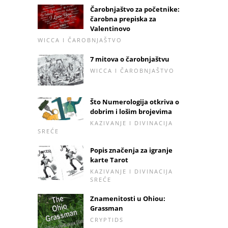
Čarobnjaštvo za početnike:
čarobna prepiska za
Valentinovo
WICCA I ČAROBNJAŠTVO
7 mitova o čarobnjaštvu
WICCA I ČAROBNJAŠTVO
Što Numerologija otkriva o
dobrim i lošim brojevima
KAZIVANJE I DIVINACIJA
SREĆE
Popis značenja za igranje
karte Tarot
KAZIVANJE I DIVINACIJA
SREĆE
Znamenitosti u Ohiou:
Grassman
CRYPTIDS