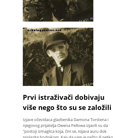
Prvi istraživači dobivaju
više nego što su se založili
Izjave očevidaca glazbenika Damona Torstena i
njegovog prijatelja Owena Pellowa izjavili su da
"postoji izmaglica koja, čini se, isijava auru dok
prolazite hodnikom. Kao da vam je nešto ili netko