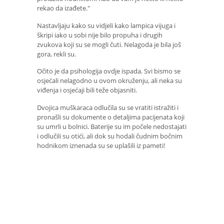
rekao da izađete."
Nastavljaju kako su vidjeli kako lampica vijuga i
škripi iako u sobi nije bilo propuha i drugih
zvukova koji su se mogli čuti. Nelagoda je bila još
gora, rekli su.
Očito je da psihologija ovdje ispada. Svi bismo se
osjećali nelagodno u ovom okruženju, ali neka su
viđenja i osjećaji bili teže objasniti.
Dvojica muškaraca odlučila su se vratiti istražiti i
pronašli su dokumente o detaljima pacijenata koji
su umrli u bolnici. Baterije su im počele nedostajati
i odlučili su otići, ali dok su hodali čudnim bočnim
hodnikom iznenada su se uplašili iz pameti!