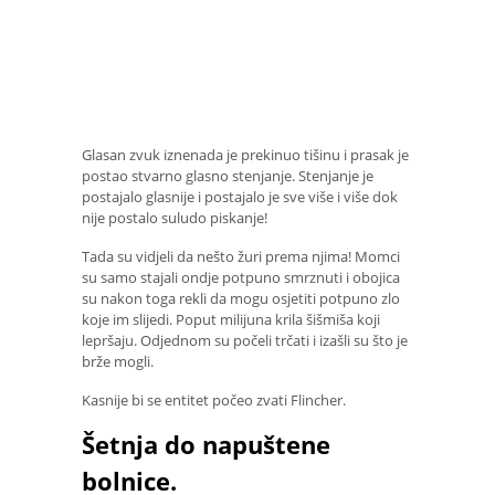
Glasan zvuk iznenada je prekinuo tišinu i prasak je
postao stvarno glasno stenjanje. Stenjanje je
postajalo glasnije i postajalo je sve više i više dok
nije postalo suludo piskanje!
Tada su vidjeli da nešto žuri prema njima! Momci
su samo stajali ondje potpuno smrznuti i obojica
su nakon toga rekli da mogu osjetiti potpuno zlo
koje im slijedi. Poput milijuna krila šišmiša koji
lepršaju. Odjednom su počeli trčati i izašli su što je
brže mogli.
Kasnije bi se entitet počeo zvati Flincher.
Šetnja do napuštene
bolnice.