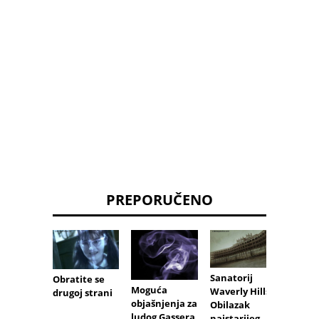
PREPORUČENO
Sanatorij
Obratite se
Moguća
Waverly Hills:
drugoj strani
objašnjenja za
Obilazak
Mitovi
ludog Gassera
najstarijeg