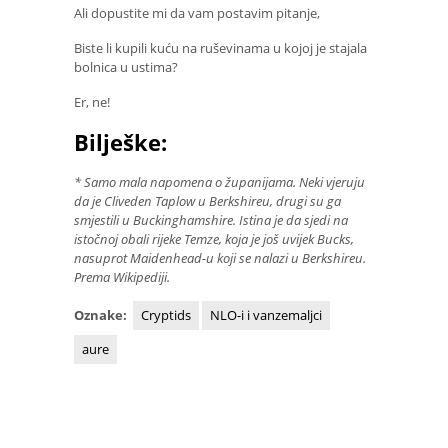
Ali dopustite mi da vam postavim pitanje,
Biste li kupili kuću na ruševinama u kojoj je stajala
bolnica u ustima?
Er, ne!
Bilješke:
* Samo mala napomena o županijama.
Neki vjeruju
da je Cliveden Taplow u Berkshireu, drugi su ga
smjestili u Buckinghamshire.
Istina je da sjedi na
istočnoj obali rijeke Temze, koja je još uvijek Bucks,
nasuprot Maidenhead-u koji se nalazi u Berkshireu.
Prema Wikipediji.
Oznake:
Cryptids
NLO-i i vanzemaljci
aure