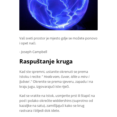
Vaš sveti prostor je mjesto gdje se možete ponovo
i opet naći.
- Joseph Campbell
Raspuštanje kruga
Kad ste spremni, ustanite okrenuti se prema
Istoku i recite: "
Hvala vam, čuvar, idite u miru i
ljubavi
." Okrenite se prema sjeveru, zapadu i na
kraju jugu, izgovarajući iste riječi.
Kad se vratite na Istok, usmjerite prst ili štapić na
pod i polako okrećite widdershins (suprotno od
kazaljke na satu), zamišljajući kako se krug
rastvara i blijedi dok idete.