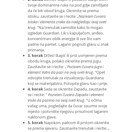
svoje dominantne ruke na pod gdje zamišljate
da će biti obod kruga. Okrenite se prema
istoku, zaustavite se i recite:
„Nazivam čuvara
istoka i elementa zraka da nadgledaju ovaj sveti
krug.
"Na trenutak zamislite kako bi mogao
izgledati Guardian. Lik s kapuljačom, anđeo,
koncentrirani oblik energije ili sve što vam
padne na pamet. Lagano pognuti glavu u znak
priznanja.
3. korak
Držeći štapić ili prst usmjeren prema
obodu kruga, polako okrenite prema jugu.
Zaustavite se i recite: „
Pozivam čuvara Juga i
element Vatre da pazi na ovaj sveti krug.
"Opet
odvojite trenutak za vizualizaciju Guardiana
koji se materijalizira. Potopite glavu kao i prije.
4. korak
Sada se okrenite Zapadu, zaustavite
se i recite: "
Pozivam čuvara Zapada i element
Vode da pazimo na ovaj sveti krug.
"U očima
vašeg uma, pogledajte da čuvar zauzme svoje
mjesto i potvrdite njegovu prisutnost laganim
naklonom glave.
5. korak
Napokon, palicom ili prstom okrenite
se prema sjeveru. Zaustavite trenutak i recite: „