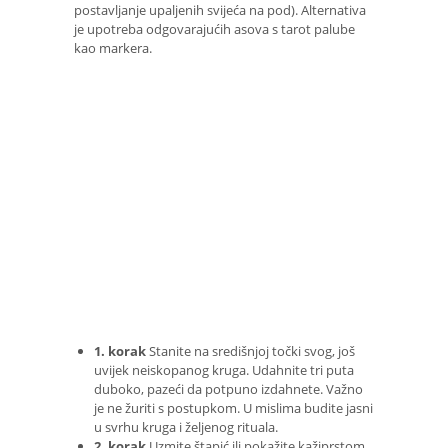
postavljanje upaljenih svijeća na pod). Alternativa
je upotreba odgovarajućih asova s ​​tarot palube
kao markera.
1. korak
Stanite na središnjoj točki svog, još
uvijek neiskopanog kruga. Udahnite tri puta
duboko, pazeći da potpuno izdahnete. Važno
je ne žuriti s postupkom. U mislima budite jasni
u svrhu kruga i željenog rituala.
2. korak
Uzmite štapić ili pokažite kažiprstom