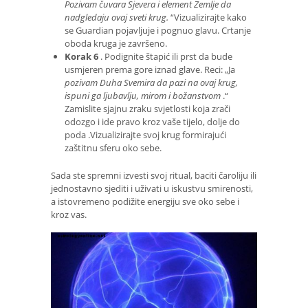
Pozivam čuvara Sjevera i element Zemlje da
nadgledaju ovaj sveti krug.
“Vizualizirajte kako
se Guardian pojavljuje i pognuo glavu. Crtanje
oboda kruga je završeno.
Korak 6
. Podignite štapić ili prst da bude
usmjeren prema gore iznad glave. Reci: „Ja
pozivam Duha Svemira da pazi na ovaj krug,
ispuni ga ljubavlju, mirom i božanstvom
.“
Zamislite sjajnu zraku svjetlosti koja zrači
odozgo i ide pravo kroz vaše tijelo, dolje do
poda .Vizualizirajte svoj krug formirajući
zaštitnu sferu oko sebe.
Sada ste spremni izvesti svoj ritual, baciti čaroliju ili
jednostavno sjediti i uživati ​​u iskustvu smirenosti,
a istovremeno podižite energiju sve oko sebe i
kroz vas.