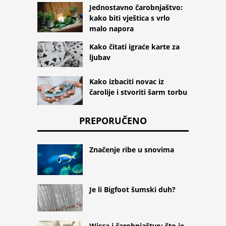
Jednostavno čarobnjaštvo:
kako biti vještica s vrlo
malo napora
Kako čitati igraće karte za
ljubav
Kako izbaciti novac iz
čarolije i stvoriti šarm torbu
PREPORUČENO
Značenje ribe u snovima
Je li Bigfoot šumski duh?
Wicca i čarobnjaštvo: što je