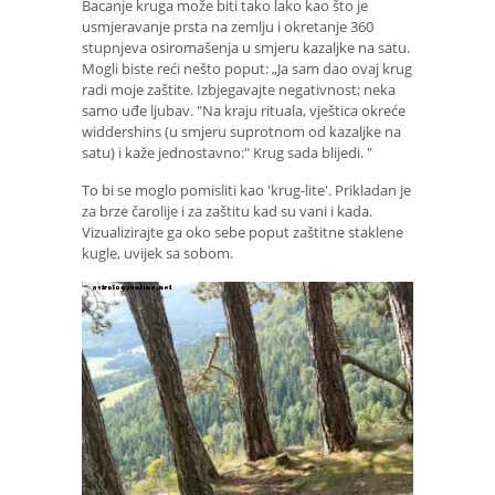
Bacanje kruga može biti tako lako kao što je
usmjeravanje prsta na zemlju i okretanje 360 ​​
stupnjeva osiromašenja u smjeru kazaljke na satu.
Mogli biste reći nešto poput: „Ja sam dao ovaj krug
radi moje zaštite. Izbjegavajte negativnost; neka
samo uđe ljubav. "Na kraju rituala, vještica okreće
widdershins (u smjeru suprotnom od kazaljke na
satu) i kaže jednostavno:" Krug sada blijedi. "
To bi se moglo pomisliti kao 'krug-lite'. Prikladan je
za brze čarolije i za zaštitu kad su vani i kada.
Vizualizirajte ga oko sebe poput zaštitne staklene
kugle, uvijek sa sobom.