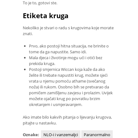
To je to, gotovi ste.
Etiketa kruga
Nekoliko je stvari o radu s krugovima koje morate
znati.
Prvo, ako postoji hitna situacija, ne brinite o
tome da ga napustite. Samo idi.
Mala djeca i životinje mogu ući i otići bez
prekida kruga.
Postoji smjernica Wiccan koja kaže da ako
želite ili trebate napustiti krug, možete sjeći
vrata u njemu pomoću athame (svečanog
noža) ili rukom. Osobno bih se pretvarao da
pomičem zamišljenu zavjesu i prolazim. Uvijek
možete ojačati krug po povratku brzim
okretanjem i usmjeravanjem.
Ako imate bilo kakvih pitanja o lijevanju krugova,
pitajte u nastavku.
Oznake:
NLO-i i vanzemaljci
Paranormalno