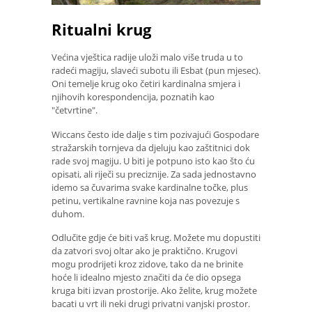
Ritualni krug
Većina vještica radije uloži malo više truda u to
radeći magiju, slaveći subotu ili Esbat (pun mjesec).
Oni temelje krug oko četiri kardinalna smjera i
njihovih korespondencija, poznatih kao
"četvrtine".
Wiccans često ide dalje s tim pozivajući Gospodare
stražarskih tornjeva da djeluju kao zaštitnici dok
rade svoj magiju. U biti je potpuno isto kao što ću
opisati, ali riječi su preciznije. Za sada jednostavno
idemo sa čuvarima svake kardinalne točke, plus
petinu, vertikalne ravnine koja nas povezuje s
duhom.
Odlučite gdje će biti vaš krug. Možete mu dopustiti
da zatvori svoj oltar ako je praktično. Krugovi
mogu prodrijeti kroz zidove, tako da ne brinite
hoće li idealno mjesto značiti da će dio opsega
kruga biti izvan prostorije. Ako želite, krug možete
bacati u vrt ili neki drugi privatni vanjski prostor.