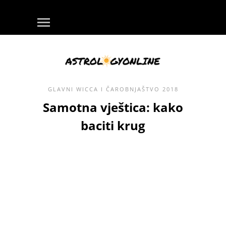
GLAVNI
WICCA I ČAROBNJAŠTVO
2018
Samotna vještica: kako
baciti krug