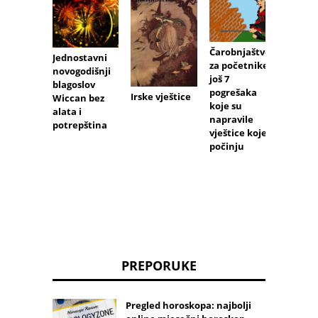
Čarobnjaštvo
Uvod 
Jednostavni
za početnike:
čarobn
novogodišnji
još 7
blagoslov
pogrešaka
Irske vještice
Wiccan bez
koje su
alata i
napravile
potrepština
vještice koje
počinju
PREPORUKE
Pregled horoskopa: najbolji