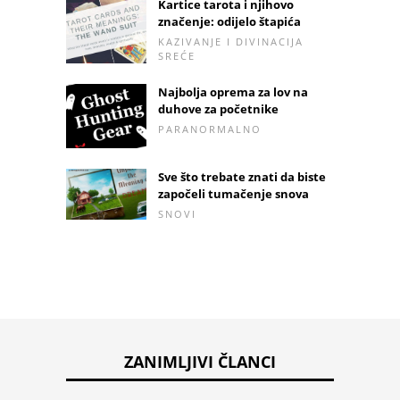
Kartice tarota i njihovo
značenje: odijelo štapića
KAZIVANJE I DIVINACIJA
SREĆE
Najbolja oprema za lov na
duhove za početnike
PARANORMALNO
Sve što trebate znati da biste
započeli tumačenje snova
SNOVI
ZANIMLJIVI ČLANCI