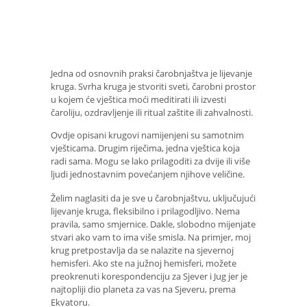
Jedna od osnovnih praksi čarobnjaštva je lijevanje
kruga. Svrha kruga je stvoriti sveti, čarobni prostor
u kojem će vještica moći meditirati ili izvesti
čaroliju, ozdravljenje ili ritual zaštite ili zahvalnosti.
Ovdje opisani krugovi namijenjeni su samotnim
vješticama. Drugim riječima, jedna vještica koja
radi sama. Mogu se lako prilagoditi za dvije ili više
ljudi jednostavnim povećanjem njihove veličine.
Želim naglasiti da je sve u čarobnjaštvu, uključujući
lijevanje kruga, fleksibilno i prilagodljivo. Nema
pravila, samo smjernice. Dakle, slobodno mijenjate
stvari ako vam to ima više smisla. Na primjer, moj
krug pretpostavlja da se nalazite na sjevernoj
hemisferi. Ako ste na južnoj hemisferi, možete
preokrenuti korespondenciju za Sjever i Jug jer je
najtopliji dio planeta za vas na Sjeveru, prema
Ekvatoru.