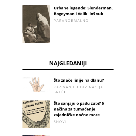
Urbane legende: Slenderman,
Bogeyman i Veliki loš vuk
PARANORMALNO
NAJGLEDANIJI
Što znače linije na dlanu?
KAZIVANJE I DIVINACIJA
SREĆE
Što sanjaju o padu zubi? 6
načina za tumačenje
zajedničke noćne more
SNOVI