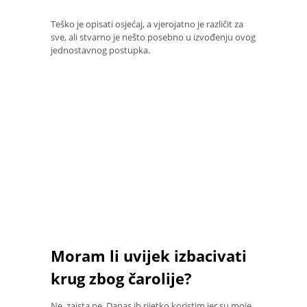
Teško je opisati osjećaj, a vjerojatno je različit za
sve, ali stvarno je nešto posebno u izvođenju ovog
jednostavnog postupka.
Moram li uvijek izbacivati ​​
krug zbog čarolije?
Ne, zaista ne. Danas ih rijetko koristim jer su moje