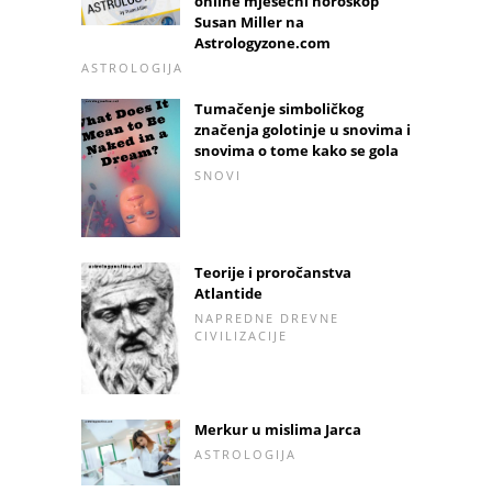
online mjesečni horoskop
Susan Miller na
Astrologyzone.com
ASTROLOGIJA
Tumačenje simboličkog
značenja golotinje u snovima i
snovima o tome kako se gola
SNOVI
Teorije i proročanstva
Atlantide
NAPREDNE DREVNE
CIVILIZACIJE
Merkur u mislima Jarca
ASTROLOGIJA