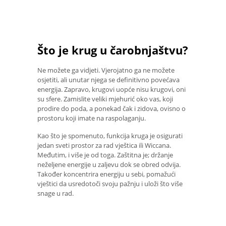
Što je krug u čarobnjaštvu?
Ne možete ga vidjeti. Vjerojatno ga ne možete
osjetiti, ali unutar njega se definitivno povećava
energija. Zapravo, krugovi uopće nisu krugovi, oni
su sfere. Zamislite veliki mjehurić oko vas, koji
prodire do poda, a ponekad čak i zidova, ovisno o
prostoru koji imate na raspolaganju.
Kao što je spomenuto, funkcija kruga je osigurati
jedan sveti prostor za rad vještica ili Wiccana.
Međutim, i više je od toga. Zaštitna je; držanje
neželjene energije u zaljevu dok se obred odvija.
Također koncentrira energiju u sebi, pomažući
vještici da usredotoči svoju pažnju i uloži što više
snage u rad.