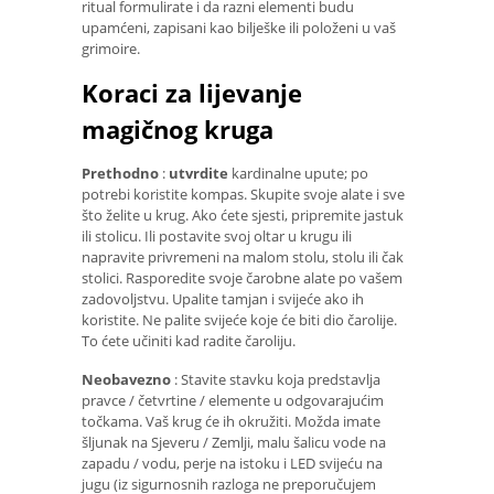
ritual formulirate i da razni elementi budu
upamćeni, zapisani kao bilješke ili položeni u vaš
grimoire.
Koraci za lijevanje
magičnog kruga
Prethodno
:
utvrdite
kardinalne upute; po
potrebi koristite kompas. Skupite svoje alate i sve
što želite u krug. Ako ćete sjesti, pripremite jastuk
ili stolicu. Ili postavite svoj oltar u krugu ili
napravite privremeni na malom stolu, stolu ili čak
stolici. Rasporedite svoje čarobne alate po vašem
zadovoljstvu. Upalite tamjan i svijeće ako ih
koristite. Ne palite svijeće koje će biti dio čarolije.
To ćete učiniti kad radite čaroliju.
Neobavezno
: Stavite stavku koja predstavlja
pravce / četvrtine / elemente u odgovarajućim
točkama. Vaš krug će ih okružiti. Možda imate
šljunak na Sjeveru / Zemlji, malu šalicu vode na
zapadu / vodu, perje na istoku i LED svijeću na
jugu (iz sigurnosnih razloga ne preporučujem